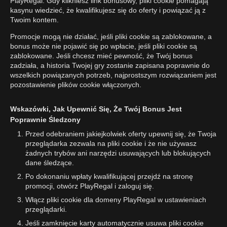
PlayRegal. Gdy klikniesz link bonusowy, pliki cookie pomagają
kasynu wiedzieć, że kwalifikujesz się do oferty i powiązać ją z
Twoim kontem.
Promocje mogą nie działać, jeśli pliki cookie są zablokowane, a
bonus może nie pojawić się po wpłacie, jeśli pliki cookie są
zablokowane. Jeśli chcesz mieć pewność, że Twój bonus
zadziała, a historia Twojej gry zostanie zapisana poprawnie do
wszelkich powiązanych potrzeb, najprostszym rozwiązaniem jest
pozostawienie plików cookie włączonych.
Wskazówki, Jak Upewnić Się, Że Twój Bonus Jest
Poprawnie Śledzony
Przed odebraniem jakiejkolwiek oferty upewnij się, że Twoja
przeglądarka zezwala na pliki cookie i że nie używasz
żadnych trybów ani narzędzi usuwających lub blokujących
dane śledzące.
Po dokonaniu wpłaty kwalifikującej przejdź na stronę
promocji, otwórz PlayRegal i zaloguj się.
Włącz pliki cookie dla domeny PlayRegal w ustawieniach
przeglądarki.
Jeśli zamknięcie karty automatycznie usuwa pliki cookie