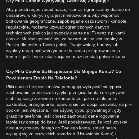
Czy Pliki Cookie Wykrywają, Gdzie Się Znajduję?
Aby przestrzegać zasad naszej licencji, ograniczamy dostęp do
obszarów, w których gra jest niedozwolona. Aby wspomóc
blokowanie geograficzne, zapobieganie oszustwom i kontrole
regulacyjne, możemy używać ograniczonych danych
technicznych (takich jak sygnały oparte na IP) wraz z plikami
cookie. Musisz upewnić się, że hazard online jest legalny w
Polska dla osób o Twoim polski. Twoje wpłaty, bonusy lub
wypłaty mogą być wstrzymane do czasu przeprowadzenia
kontroli, jeśli Twoja lokalizacja nie może zostać potwierdzona.
Czy Pliki Cookie Są Bezpieczne Dla Mojego Konta? Co
Powinienem Zrobić Na Telefonie?
Pliki cookie bezpieczeństwa pomagają wykrywać nietypowe
zachowanie, zmniejszać ryzyko przejęcia konta i utrzymywać
stabilną sesję zarówno na komputerze, jak i na telefonie.
Zaktualizuj przeglądarkę, upewnij się, że opcja „Zezwalaj na pliki
cookie” jest włączona, i nie używaj trybu „prywatnego”, gdy
grasz na telefonie, jeśli chcesz zachować dane logowania i
łatwiejszy dostęp do kasy. Jeśli podejrzewasz, że ktoś uzyskał
nieautoryzowany dostęp do Twojego konta, zmień hasło,
wyloguj się ze wszystkich urządzeń (Ustawienia Konta) i