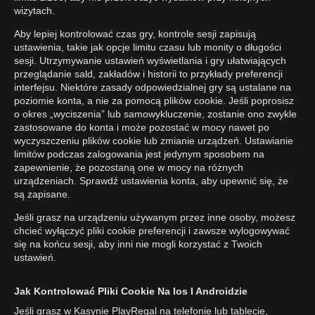
wizytach.
Aby lepiej kontrolować czas gry, kontrole sesji zapisują
ustawienia, takie jak opcje limitu czasu lub monity o długości
sesji. Utrzymywanie ustawień wyświetlania i gry ułatwiających
przeglądanie sald, zakładów i historii to przykłady preferencji
interfejsu. Niektóre zasady odpowiedzialnej gry są ustalane na
poziomie konta, a nie za pomocą plików cookie. Jeśli poprosisz
o okres „wyciszenia” lub samowykluczenie, zostanie ono zwykle
zastosowane do konta i może pozostać w mocy nawet po
wyczyszczeniu plików cookie lub zmianie urządzeń. Ustawianie
limitów podczas zalogowania jest jedynym sposobem na
zapewnienie, że pozostaną one w mocy na różnych
urządzeniach. Sprawdź ustawienia konta, aby upewnić się, że
są zapisane.
Jeśli grasz na urządzeniu używanym przez inne osoby, możesz
chcieć wyłączyć pliki cookie preferencji i zawsze wylogowywać
się na końcu sesji, aby inni nie mogli korzystać z Twoich
ustawień.
Jak Kontrolować Pliki Cookie Na Ios I Androidzie
Jeśli grasz w Kasynie PlayRegal na telefonie lub tablecie,