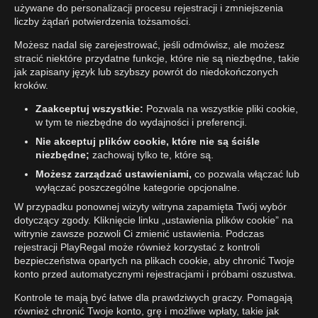
używane do personalizacji procesu rejestracji i zmniejszenia
liczby żądań potwierdzenia tożsamości.
Możesz nadal się zarejestrować, jeśli odmówisz, ale możesz
stracić niektóre przydatne funkcje, które nie są niezbędne, takie
jak zapisany język lub szybszy powrót do niedokończonych
kroków.
Zaakceptuj wszystkie:
Pozwala na wszystkie pliki cookie,
w tym te niezbędne do wydajności i preferencji.
Nie akceptuj plików cookie, które nie są ściśle
niezbędne;
zachowaj tylko te, które są.
Możesz zarządzać ustawieniami,
co pozwala włączać lub
wyłączać poszczególne kategorie opcjonalne.
W przypadku ponownej wizyty witryna zapamięta Twój wybór
dotyczący zgody. Kliknięcie linku „ustawienia plików cookie” na
witrynie zawsze pozwoli Ci zmienić ustawienia. Podczas
rejestracji PlayRegal może również korzystać z kontroli
bezpieczeństwa opartych na plikach cookie, aby chronić Twoje
konto przed automatycznymi rejestracjami i próbami oszustwa.
Kontrole te mają być łatwe dla prawdziwych graczy. Pomagają
również chronić Twoje konto, grę i możliwe wpłaty, takie jak