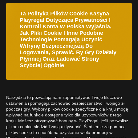
Ta Polityka Plików Cookie Kasyna
Playregal Dotycząca Prywatności I
Kontroli Konta W Polska Wyjaśnia,
Jak Pliki Cookie I Inne Podobne
Technologie Pomagają Uczynić
Witrynę Bezpieczniejszą Do
Logowania, Sprawić, By Gry Działały
Płynniej Oraz Ładować Strony
Szybciej Ogólnie
Narzędzia te pozwalają nam zapamiętywać Twoje kluczowe
ustawienia i pomagają zachować bezpieczeństwo Twojego zł
podczas gry. Wybory plików cookie specyficzne dla kraju mogą
wpływać na funkcje dostępne tylko dla użytkowników z tego
kraju. Możesz otrzymywać bonusy w PlayRegal, jeśli pozwolisz
plikom cookie śledzić Twoją aktywność. Śledzenie za pomocą
plików cookie to sposób na uzyskanie wielu promocji w