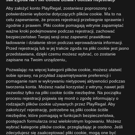
Aby założyć konto PlayRegal, zostaniesz poproszony o
potwierdzenie wyborów dotyczących plików cookie. Ma to na
celu zapewnienie, że proces rejestracji przebiegnie sprawnie i
zgodnie z prawem. Pliki cookie pomagają witrynie zapamiętać
ważne kroki podejmowane podczas rejestracji, zachować
bezpieczeństwo Twojej sesji oraz zapewnić prawidłowe
ładowanie i działanie stron podczas wprowadzania informacji.
Przed rejestracją lub w jej trakcie zgoda na pliki cookie jest jasno
przedstawiana, dzięki czemu możesz wybrać, co zostanie
zapisane na Twoim urządzeniu。
Pozwalając na więcej kategorii plików cookie, możesz ułatwić
sobie sprawy, na przykład zapamiętywanie preferencji i
pomaganie nam w wykrywaniu nietypowej aktywności podczas
tworzenia konta. Możesz nadal korzystać z witryny, nawet jeśli
zezwolisz tylko na pliki cookie ściśle niezbędne. Na początku
procesu rejestracji pojawia się monit o zgodę informujący o
rodzajach plików cookie używanych przez PlayRegal. Aby
zakończyć rejestrację, potrzebne są pliki cookie ściśle
niezbędne, które pomagają w funkcjach bezpieczeństwa,
postępach formularza oraz wielokrotnym logowaniu. Możesz
wybrać kategorie plików cookie, przeglądając je osobno. Jeśli
zdecydujesz się zaakceptować pliki cookie, mogą one być