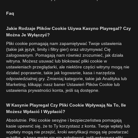
Faq
Jakie Rodzaje Plików Cookie Używa Kasyno Playregal? Czy
Można Je Wyłączyć?
Pliki cookie pomagają nam zapamiętywać Twoje ustawienia
(takie jak język, limity i filtry gier) oraz utrzymywać Cię
zalogowanym. Pomagają nam również zrozumieć, jak działa
witryna. Możesz usuwać lub blokować pliki cookie w
ustawieniach przeglądarki, ale niektóre części witryny mogą nie
działać poprawnie, takie jak logowanie, kasa i narzędzia
odpowiedzialnej gry. Zmieniaj kategorie, takie jak Analityka lub
Marketing, klikając nasz baner Ustawień Plików Cookie lub
ustawienia prywatności konta, jeśli są dostępne.
W Kasynie Playregal Czy Pliki Cookie Wpływają Na To, Ile
Możesz Wpłacić I Wypłacić?
Absolutnie. Pliki cookie sesyjne i bezpieczeństwa pomagają
kasie upewnić się, że to Ty korzystasz z konta. Twoje wpłaty lub
wypłaty mogą nie przejść, kroki weryfikacji mogą się powtarzać
w kółko, a kasa może się nie załadować, jeśli wyłączysz pliki