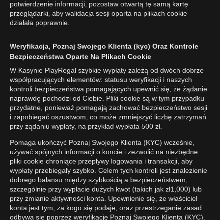
potwierdzenie informacji, pozostaw otwartą tę samą kartę
przeglądarki, aby walidacja sesji oparta na plikach cookie
działała poprawnie.
Weryfikacja, Poznaj Swojego Klienta (kyc) Oraz Kontrole
Bezpieczeństwa Oparte Na Plikach Cookie
W Kasynie PlayRegal szybkie wypłaty zależą od dwóch dobrze
współpracujących elementów: statusu weryfikacji i naszych
kontroli bezpieczeństwa pomagających upewnić się, że żądanie
naprawdę pochodzi od Ciebie. Pliki cookie są w tym przypadku
przydatne, ponieważ pomagają zachować bezpieczeństwo sesji
i zapobiegać oszustwom, co może zmniejszyć liczbę zatrzymań
przy żądaniu wypłaty, na przykład wypłata 500 zł.
Pomaga ukończyć Poznaj Swojego Klienta (KYC) wcześnie,
używać spójnych informacji o koncie i zezwolić na niezbędne
pliki cookie chroniące przepływy logowania i transakcji, aby
wypłaty przebiegały szybko. Celem tych kontroli jest znalezienie
dobrego balansu między szybkością a bezpieczeństwem,
szczególnie przy wypłacie dużych kwot (takich jak zł1,000) lub
przy zmianie aktywności konta. Upewnienie się, że właściciel
konta jest tym, za kogo się podaje, oraz przestrzeganie zasad
odbywa się poprzez weryfikację Poznaj Swojego Klienta (KYC).