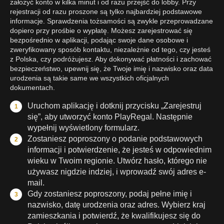
założyć konto w kilka minut i od razu przejść do lobby. Przy
rejestracji od razu proszone są tylko najbardziej podstawowe
informacje. Sprawdzenia tożsamości są zwykle przeprowadzane
dopiero przy prośbie o wypłatę. Możesz zarejestrować się
bezpośrednio w aplikacji, podając swoje dane osobowe i
zweryfikowany sposób kontaktu, niezależnie od tego, czy jesteś
z Polska, czy podróżujesz. Aby dokonywać płatności i zachować
bezpieczeństwo, upewnij się, że Twoje imię i nazwisko oraz data
urodzenia są takie same we wszystkich oficjalnych
dokumentach.
Uruchom aplikację i dotknij przycisku „Zarejestruj
się”, aby utworzyć konto PlayRegal. Następnie
wypełnij wyświetlony formularz.
Zostaniesz poproszony o podanie podstawowych
informacji i potwierdzenie, że jesteś w odpowiednim
wieku w Twoim regionie. Utwórz hasło, którego nie
używasz nigdzie indziej, i wprowadź swój adres e-
mail.
Gdy zostaniesz poproszony, podaj pełne imię i
nazwisko, datę urodzenia oraz adres. Wybierz kraj
zamieszkania i potwierdź, że kwalifikujesz się do