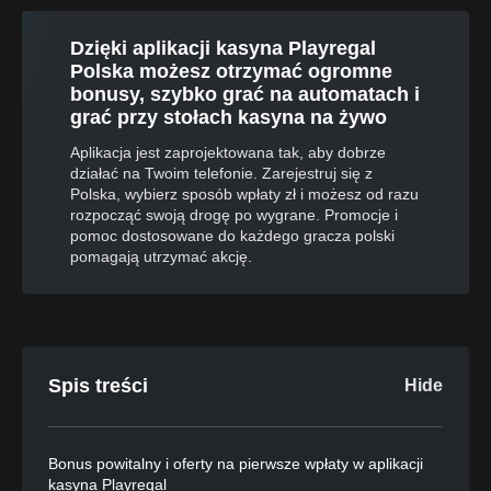
Dzięki aplikacji kasyna Playregal
Polska możesz otrzymać ogromne
bonusy, szybko grać na automatach i
grać przy stołach kasyna na żywo
Aplikacja jest zaprojektowana tak, aby dobrze
działać na Twoim telefonie. Zarejestruj się z
Polska, wybierz sposób wpłaty zł i możesz od razu
rozpocząć swoją drogę po wygrane. Promocje i
pomoc dostosowane do każdego gracza polski
pomagają utrzymać akcję.
Spis treści
Hide
Bonus powitalny i oferty na pierwsze wpłaty w aplikacji
kasyna Playregal