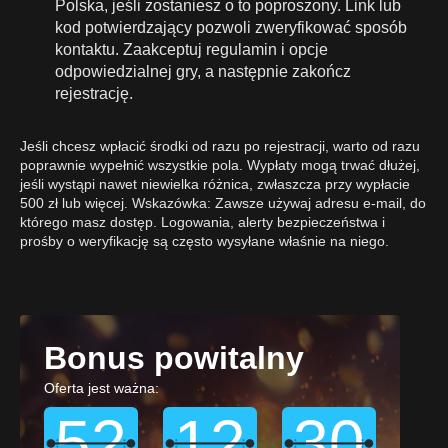
Polska, jeśli zostaniesz o to poproszony. Link lub
kod potwierdzający pozwoli zweryfikować sposób
kontaktu. Zaakceptuj regulamin i opcje
odpowiedzialnej gry, a następnie zakończ
rejestrację.
Jeśli chcesz wpłacić środki od razu po rejestracji, warto od razu
poprawnie wypełnić wszystkie pola. Wypłaty mogą trwać dłużej,
jeśli wystąpi nawet niewielka różnica, zwłaszcza przy wypłacie
500 zł lub więcej. Wskazówka: Zawsze używaj adresu e-mail, do
którego masz dostęp. Logowania, alerty bezpieczeństwa i
prośby o weryfikację są często wysyłane właśnie na niego.
Bonus powitalny
Oferta jest ważna:
52
12
28