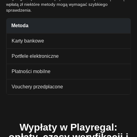
wpłatą zł niektóre metody mogą wymagać szybkiego
sprawdzenia.
Metoda
Karty bankowe
Portfele elektroniczne
Płatności mobilne
Vouchery przedpłacone
Wypłaty w Playregal:
opłaty, czasy weryfikacji i