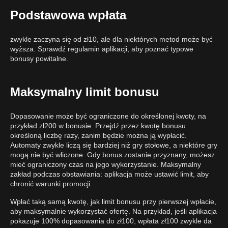
Podstawowa wpłata
zwykle zaczyna się od zł10, ale dla niektórych metod może być
wyższa. Sprawdź regulamin aplikacji, aby poznać typowe
bonusy powitalne.
Maksymalny limit bonusu
Dopasowanie może być ograniczone do określonej kwoty, na
przykład zł200 w bonusie. Przejdź przez kwotę bonusu
określoną liczbę razy, zanim będzie można ją wypłacić.
Automaty zwykle liczą się bardziej niż gry stołowe, a niektóre gry
mogą nie być wliczone. Gdy bonus zostanie przyznany, możesz
mieć ograniczony czas na jego wykorzystanie. Maksymalny
zakład podczas obstawiania: aplikacja może ustawić limit, aby
chronić warunki promocji.
Wpłać taką samą kwotę, jak limit bonusu przy pierwszej wpłacie,
aby maksymalnie wykorzystać ofertę. Na przykład, jeśli aplikacja
pokazuje 100% dopasowania do zł100, wpłata zł100 zwykle da