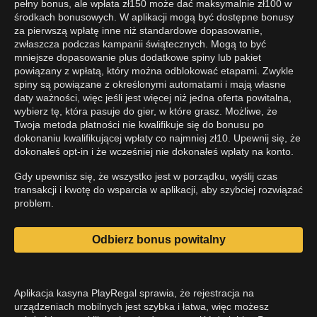
pełny bonus, ale wpłata zł150 może dać maksymalnie zł100 w
środkach bonusowych. W aplikacji mogą być dostępne bonusy
za pierwszą wpłatę inne niż standardowe dopasowanie,
zwłaszcza podczas kampanii świątecznych. Mogą to być
mniejsze dopasowanie plus dodatkowe spiny lub pakiet
powiązany z wpłatą, który można odblokować etapami. Zwykle
spiny są powiązane z określonymi automatami i mają własne
daty ważności, więc jeśli jest więcej niż jedna oferta powitalna,
wybierz tę, która pasuje do gier, w które grasz. Możliwe, że
Twoja metoda płatności nie kwalifikuje się do bonusu po
dokonaniu kwalifikującej wpłaty co najmniej zł10. Upewnij się, że
dokonałeś opt-in i że wcześniej nie dokonałeś wpłaty na konto.
Gdy upewnisz się, że wszystko jest w porządku, wyślij czas
transakcji i kwotę do wsparcia w aplikacji, aby szybciej rozwiązać
problem.
Odbierz bonus powitalny
Aplikacja kasyna PlayRegal sprawia, że rejestracja na
urządzeniach mobilnych jest szybka i łatwa, więc możesz