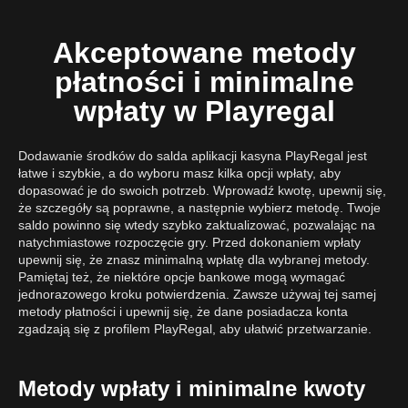
Akceptowane metody
płatności i minimalne
wpłaty w Playregal
Dodawanie środków do salda aplikacji kasyna PlayRegal jest
łatwe i szybkie, a do wyboru masz kilka opcji wpłaty, aby
dopasować je do swoich potrzeb. Wprowadź kwotę, upewnij się,
że szczegóły są poprawne, a następnie wybierz metodę. Twoje
saldo powinno się wtedy szybko zaktualizować, pozwalając na
natychmiastowe rozpoczęcie gry. Przed dokonaniem wpłaty
upewnij się, że znasz minimalną wpłatę dla wybranej metody.
Pamiętaj też, że niektóre opcje bankowe mogą wymagać
jednorazowego kroku potwierdzenia. Zawsze używaj tej samej
metody płatności i upewnij się, że dane posiadacza konta
zgadzają się z profilem PlayRegal, aby ułatwić przetwarzanie.
Metody wpłaty i minimalne kwoty