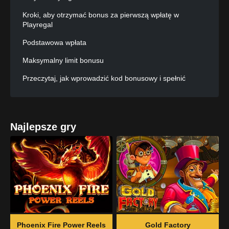
Kroki, aby otrzymać bonus za pierwszą wpłatę w
Playregal
Podstawowa wpłata
Maksymalny limit bonusu
Przeczytaj, jak wprowadzić kod bonusowy i spełnić
wymagania dotyczące obrotu
Szybkie sprawdzenia, czy kod działa
Co to oznacza w praktyce?
Najlepsze gry
Co oznacza bonus i na co zwracać uwagę
Akceptowane metody płatności i minimalne wpłaty w
Playregal
Metody wpłaty i minimalne kwoty
Wypłaty w Playregal: opłaty, czasy weryfikacji i kwoty
wypłat
Phoenix Fire Power Reels
Gold Factory