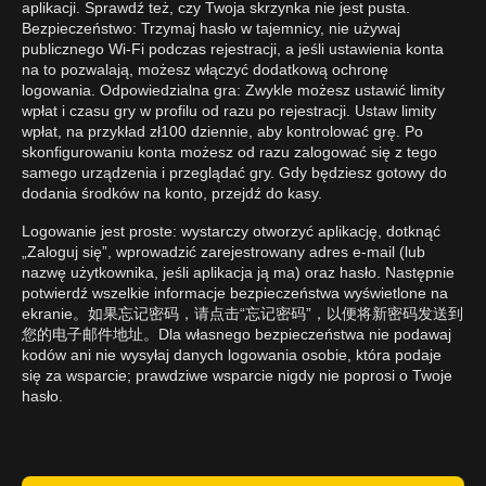
aplikacji. Sprawdź też, czy Twoja skrzynka nie jest pusta.
Bezpieczeństwo: Trzymaj hasło w tajemnicy, nie używaj
publicznego Wi-Fi podczas rejestracji, a jeśli ustawienia konta
na to pozwalają, możesz włączyć dodatkową ochronę
logowania. Odpowiedzialna gra: Zwykle możesz ustawić limity
wpłat i czasu gry w profilu od razu po rejestracji. Ustaw limity
wpłat, na przykład zł100 dziennie, aby kontrolować grę. Po
skonfigurowaniu konta możesz od razu zalogować się z tego
samego urządzenia i przeglądać gry. Gdy będziesz gotowy do
dodania środków na konto, przejdź do kasy.
Logowanie jest proste: wystarczy otworzyć aplikację, dotknąć
„Zaloguj się”, wprowadzić zarejestrowany adres e-mail (lub
nazwę użytkownika, jeśli aplikacja ją ma) oraz hasło. Następnie
potwierdź wszelkie informacje bezpieczeństwa wyświetlone na
ekranie。如果忘记密码，请点击“忘记密码”，以便将新密码发送到
您的电子邮件地址。Dla własnego bezpieczeństwa nie podawaj
kodów ani nie wysyłaj danych logowania osobie, która podaje
się za wsparcie; prawdziwe wsparcie nigdy nie poprosi o Twoje
hasło.