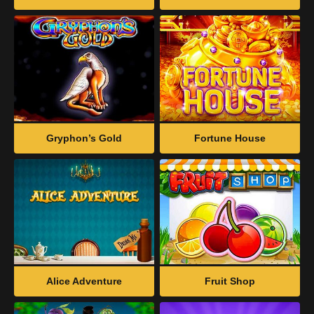
Limity bankowe: dzienne, tygodniowe i miesięczne
Gryphon’s Gold
Fortune House
Alice Adventure
Fruit Shop