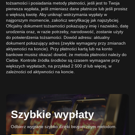
tożsamości i posiadania metody płatności, jeśli jest to Twoja
pierwsza wypłata, jeśli zmieniasz dane płatnicze lub jeśli prosisz
o większą kwotę. Aby uniknąć wstrzymania wypłaty w
najgorszym momencie, zakończ weryfikację jak najszybciej.
Oficjalny dokument tożsamości pokazujący imię i nazwisko, datę
urodzenia oraz, w razie potrzeby, narodowość, zostanie użyty
do potwierdzenia tożsamości. Dowód adresu: aktualny
dokument pokazujący adres (zwykle wymagany przy zmianach
aktywności na koncie). Przy płatności kartą lub na konto
bankowe musisz okazać dowód, że metoda płatności należy do
Ciebie. Kontrole źródła środków są czasem wymagane przy
większych wypłatach, na przykład 2 500 zł lub więcej, w
zależności od aktywności na koncie.
Szybkie wypłaty
Odbierz wygrane szybko dzięki bezpiecznym metodom.