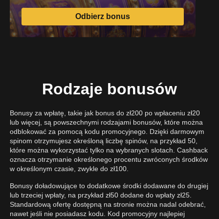
Odbierz bonus
Rodzaje bonusów
Bonusy za wpłatę, takie jak bonus do zł200 po wpłaceniu zł20
lub więcej, są powszechnymi rodzajami bonusów, które można
odblokować za pomocą kodu promocyjnego. Dzięki darmowym
spinom otrzymujesz określoną liczbę spinów, na przykład 50,
które można wykorzystać tylko na wybranych slotach. Cashback
oznacza otrzymanie określonego procentu zwróconych środków
w określonym czasie, zwykle do zł100.
Bonusy doładowujące to dodatkowe środki dodawane do drugiej
lub trzeciej wpłaty, na przykład zł50 dodane do wpłaty zł25.
Standardową ofertę dostępną na stronie można nadal odebrać,
nawet jeśli nie posiadasz kodu. Kod promocyjny najlepiej