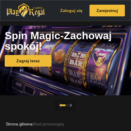
Zaloguj się
Zarejestruj
Spin Magic-Zachowaj
spokój!
Zagraj teraz
Strona główna
Kod promocyjny