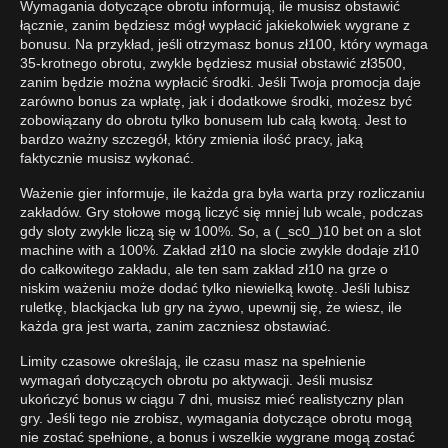
Wymagania dotyczące obrotu informują, ile musisz obstawić
łącznie, zanim będziesz mógł wypłacić jakiekolwiek wygrane z
bonusu. Na przykład, jeśli otrzymasz bonus zł100, który wymaga
35-krotnego obrotu, zwykle będziesz musiał obstawić zł3500,
zanim będzie można wypłacić środki. Jeśli Twoja promocja daje
zarówno bonus za wpłatę, jak i dodatkowe środki, możesz być
zobowiązany do obrotu tylko bonusem lub całą kwotą. Jest to
bardzo ważny szczegół, który zmienia ilość pracy, jaką
faktycznie musisz wykonać.
Ważenie gier informuje, ile każda gra była warta przy rozliczaniu
zakładów. Gry stołowe mogą liczyć się mniej lub wcale, podczas
gdy sloty zwykle liczą się w 100%. So, a (_sc0_)10 bet on a slot
machine with a 100%. Zakład zł10 na slocie zwykle dodaje zł10
do całkowitego zakładu, ale ten sam zakład zł10 na grze o
niskim ważeniu może dodać tylko niewielką kwotę. Jeśli lubisz
ruletkę, blackjacka lub gry na żywo, upewnij się, że wiesz, ile
każda gra jest warta, zanim zaczniesz obstawiać.
Limity czasowe określają, ile czasu masz na spełnienie
wymagań dotyczących obrotu po aktywacji. Jeśli musisz
ukończyć bonus w ciągu 7 dni, musisz mieć realistyczny plan
gry. Jeśli tego nie zrobisz, wymagania dotyczące obrotu mogą
nie zostać spełnione, a bonus i wszelkie wygrane mogą zostać