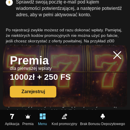
Sprawdź swoją pocztę e-mail pod kątem
wiadomości potwierdzającej, a następnie potwierdź
adres, aby w pełni aktywować konto.
Po rejestracji zwykle możesz od razu dokonać wpłaty. Pamiętaj,
że niektórych kodów promocyjnych nie można użyć po fakcie,
jeśli chcesz skorzystać z oferty powitalnej. Na przykład zł30
należy użyć przed dokonaniem pierwszej wpłaty. Wskazówka:
przydziel każdemu graczowi własny adres e-mail i profil
Premia
płatności. Posiadanie wielu kont może budzić obawy dotyczące
bezpieczeństwa i wydłużać czas wypłat.
dla pierwszej wpłaty
Przy pierwszej wpłacie lub wypłacie PlayRegal może poprosić o
1000zł + 250 FS
dowód tożsamości (KYC). Najszybszym sposobem na
utrzymanie wypłat na właściwym torze jest ukończenie tego
procesu jak najwcześniej, zwłaszcza przy większych wypłatach,
Zarejestruj
takich jak zł300.
Sprawdź, czy jesteś tym, za kogo się podajesz: wyraźne zdjęcie
dowodu tożsamości (przód i tył, jeśli dotyczy); dokument
potwierdzający adres z Twoim imieniem i adresem, wydany
niedawno; dowód posiadania metody płatności użytej do wpłat
Aplikacja
Premia
Menu
Kod promocyjny
Brak Bonusu Depozytowego
(wrażliwe informacje mogą być ukryte); oraz obrazy, które