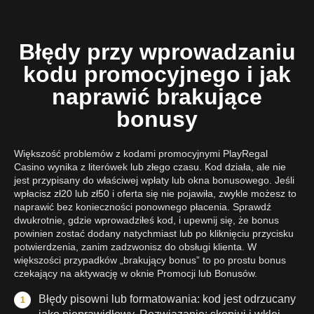
Błędy przy wprowadzaniu
kodu promocyjnego i jak
naprawić brakujące
bonusy
Większość problemów z kodami promocyjnymi PlayRegal
Casino wynika z literówek lub złego czasu. Kod działa, ale nie
jest przypisany do właściwej wpłaty lub okna bonusowego. Jeśli
wpłacisz zł20 lub zł50 i oferta się nie pojawiła, zwykle możesz to
naprawić bez konieczności ponownego płacenia. Sprawdź
dwukrotnie, gdzie wprowadziłeś kod, i upewnij się, że bonus
powinien zostać dodany natychmiast lub po kliknięciu przycisku
potwierdzenia, zanim zadzwonisz do obsługi klienta. W
większości przypadków „brakujący bonus” to po prostu bonus
czekający na aktywację w oknie Promocji lub Bonusów.
Błędy pisowni lub formatowania: kod jest odrzucany