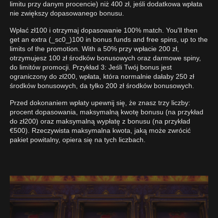
limitu przy danym procencie) niż 400 zł, jeśli dodatkowa wpłata
nie zwiększy dopasowanego bonusu.
Wpłać zł100 i otrzymaj dopasowanie 100% match. You'll then
get an extra (_sc0_)100 in bonus funds and free spins, up to the
limits of the promotion. With a 50% przy wpłacie 200 zł,
otrzymujesz 100 zł środków bonusowych oraz darmowe spiny,
do limitów promocji. Przykład 3: Jeśli Twój bonus jest
ograniczony do zł200, wpłata, która normalnie dałaby 250 zł
środków bonusowych, da tylko 200 zł środków bonusowych.
Przed dokonaniem wpłaty upewnij się, że znasz trzy liczby:
procent dopasowania, maksymalną kwotę bonusu (na przykład
do zł200) oraz maksymalną wypłatę z bonusu (na przykład
€500). Rzeczywista maksymalna kwota, jaką może zwrócić
pakiet powitalny, opiera się na tych liczbach.