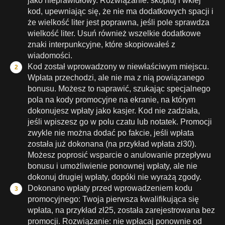
jako nieprawidłowy. Rozwiązanie: skopiuj i wklej
kod, upewniając się, że nie ma dodatkowych spacji i
że wielkość liter jest poprawna, jeśli pole sprawdza
wielkość liter. Usuń również wszelkie dodatkowe
znaki interpunkcyjne, które skopiowałeś z
wiadomości.
Kod został wprowadzony w niewłaściwym miejscu.
Wpłata przechodzi, ale nie ma z nią powiązanego
bonusu. Możesz to naprawić, szukając specjalnego
pola na kody promocyjne na ekranie, na którym
dokonujesz wpłaty jako kasjer. Kod nie zadziała,
jeśli wpiszesz go w polu czatu lub notatek. Promocji
zwykle nie można dodać po fakcie, jeśli wpłata
została już dokonana (na przykład wpłata zł30).
Możesz poprosić wsparcie o anulowanie przepływu
bonusu i umożliwienie ponownej wpłaty, ale nie
dokonuj drugiej wpłaty, dopóki nie wyrażą zgody.
Dokonano wpłaty przed wprowadzeniem kodu
promocyjnego: Twoja pierwsza kwalifikująca się
wpłata, na przykład zł25, została zarejestrowana bez
promocji. Rozwiązanie: nie wpłacaj ponownie od