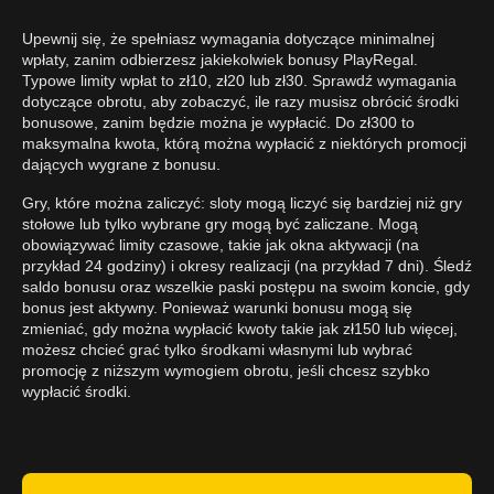
Upewnij się, że spełniasz wymagania dotyczące minimalnej
wpłaty, zanim odbierzesz jakiekolwiek bonusy PlayRegal.
Typowe limity wpłat to zł10, zł20 lub zł30. Sprawdź wymagania
dotyczące obrotu, aby zobaczyć, ile razy musisz obrócić środki
bonusowe, zanim będzie można je wypłacić. Do zł300 to
maksymalna kwota, którą można wypłacić z niektórych promocji
dających wygrane z bonusu.
Gry, które można zaliczyć: sloty mogą liczyć się bardziej niż gry
stołowe lub tylko wybrane gry mogą być zaliczane. Mogą
obowiązywać limity czasowe, takie jak okna aktywacji (na
przykład 24 godziny) i okresy realizacji (na przykład 7 dni). Śledź
saldo bonusu oraz wszelkie paski postępu na swoim koncie, gdy
bonus jest aktywny. Ponieważ warunki bonusu mogą się
zmieniać, gdy można wypłacić kwoty takie jak zł150 lub więcej,
możesz chcieć grać tylko środkami własnymi lub wybrać
promocję z niższym wymogiem obrotu, jeśli chcesz szybko
wypłacić środki.