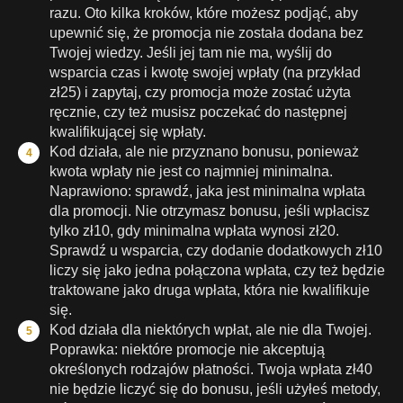
razu. Oto kilka kroków, które możesz podjąć, aby
upewnić się, że promocja nie została dodana bez
Twojej wiedzy. Jeśli jej tam nie ma, wyślij do
wsparcia czas i kwotę swojej wpłaty (na przykład
zł25) i zapytaj, czy promocja może zostać użyta
ręcznie, czy też musisz poczekać do następnej
kwalifikującej się wpłaty.
Kod działa, ale nie przyznano bonusu, ponieważ
kwota wpłaty nie jest co najmniej minimalna.
Naprawiono: sprawdź, jaka jest minimalna wpłata
dla promocji. Nie otrzymasz bonusu, jeśli wpłacisz
tylko zł10, gdy minimalna wpłata wynosi zł20.
Sprawdź u wsparcia, czy dodanie dodatkowych zł10
liczy się jako jedna połączona wpłata, czy też będzie
traktowane jako druga wpłata, która nie kwalifikuje
się.
Kod działa dla niektórych wpłat, ale nie dla Twojej.
Poprawka: niektóre promocje nie akceptują
określonych rodzajów płatności. Twoja wpłata zł40
nie będzie liczyć się do bonusu, jeśli użyłeś metody,