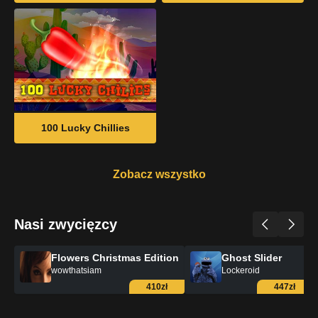
100 Lucky Chillies
Zobacz wszystko
Nasi zwycięzcy
Flowers Christmas Edition
Ghost Slider
wowthatsiam
Lockeroid
410zł
447zł