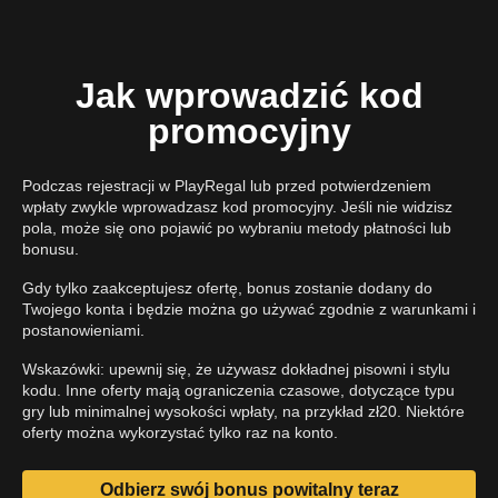
Jak wprowadzić kod
promocyjny
Podczas rejestracji w PlayRegal lub przed potwierdzeniem
wpłaty zwykle wprowadzasz kod promocyjny. Jeśli nie widzisz
pola, może się ono pojawić po wybraniu metody płatności lub
bonusu.
Gdy tylko zaakceptujesz ofertę, bonus zostanie dodany do
Twojego konta i będzie można go używać zgodnie z warunkami i
postanowieniami.
Wskazówki: upewnij się, że używasz dokładnej pisowni i stylu
kodu. Inne oferty mają ograniczenia czasowe, dotyczące typu
gry lub minimalnej wysokości wpłaty, na przykład zł20. Niektóre
oferty można wykorzystać tylko raz na konto.
Odbierz swój bonus powitalny teraz