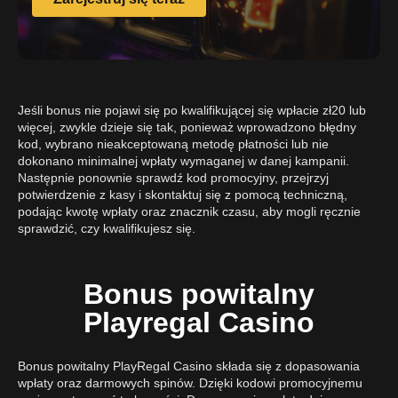
Jeśli bonus nie pojawi się po kwalifikującej się wpłacie zł20 lub
więcej, zwykle dzieje się tak, ponieważ wprowadzono błędny
kod, wybrano nieakceptowaną metodę płatności lub nie
dokonano minimalnej wpłaty wymaganej w danej kampanii.
Następnie ponownie sprawdź kod promocyjny, przejrzyj
potwierdzenie z kasy i skontaktuj się z pomocą techniczną,
podając kwotę wpłaty oraz znacznik czasu, aby mogli ręcznie
sprawdzić, czy kwalifikujesz się.
Bonus powitalny
Playregal Casino
Bonus powitalny PlayRegal Casino składa się z dopasowania
wpłaty oraz darmowych spinów. Dzięki kodowi promocyjnemu